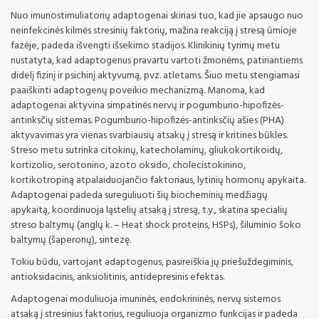
Nuo imunostimuliatorių adaptogenai skiriasi tuo, kad jie apsaugo nuo
neinfekcinės kilmės stresinių faktorių, mažina reakciją į stresą ūmioje
fazėje, padeda išvengti išsekimo stadijos. Klinikinių tyrimų metu
nustatyta, kad adaptogenus pravartu vartoti žmonėms, patiriantiems
didelį fizinį ir psichinį aktyvumą, pvz. atletams. Šiuo metu stengiamasi
paaiškinti adaptogenų poveikio mechanizmą. Manoma, kad
adaptogenai aktyvina simpatinės nervų ir pogumburio-hipofizės-
antinksčių sistemas. Pogumburio-hipofizės-antinksčių ašies (PHA)
aktyvavimas yra vienas svarbiausių atsakų į stresą ir kritines būkles.
Streso metu sutrinka citokinų, katecholaminų, gliukokortikoidų,
kortizolio, serotonino, azoto oksido, cholecistokinino,
kortikotropiną atpalaiduojančio faktoriaus, lytinių hormonų apykaita.
Adaptogenai padeda sureguliuoti šių biocheminių medžiagų
apykaitą, koordinuoja ląstelių atsaką į stresą, t.y., skatina specialių
streso baltymų (anglų k. – Heat shock proteins, HSPs), šiluminio šoko
baltymų (šaperonų), sintezę.
Tokiu būdu, vartojant adaptogenus, pasireiškia jų priešuždegiminis,
antioksidacinis, anksiolitinis, antidepresinis efektas.
Adaptogenai moduliuoja imuninės, endokrininės, nervų sistemos
atsaką į stresinius faktorius, reguliuoja organizmo funkcijas ir padeda