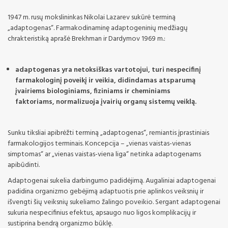
1947 m. rusų mokslininkas Nikolai Lazarev sukūrė terminą
„adaptogenas“. Farmakodinaminę adaptogeninių medžiagų
chrakteristiką aprašė Brekhman ir Dardymov 1969 m.:
adaptogenas yra netoksiškas vartotojui, turi nespecifinį
farmakologinį poveikį ir veikia, didindamas atsparumą
įvairiems biologiniams, fiziniams ir cheminiams
faktoriams, normalizuoja įvairių organų sistemų veiklą.
Sunku tiksliai apibrėžti terminą „adaptogenas“, remiantis įprastiniais
farmakologijos terminais. Koncepcija – „vienas vaistas-vienas
simptomas“ ar „vienas vaistas-viena liga“ netinka adaptogenams
apibūdinti.
Adaptogenai sukelia darbingumo padidėjimą. Augaliniai adaptogenai
padidina organizmo gebėjimą adaptuotis prie aplinkos veiksnių ir
išvengti šių veiksnių sukeliamo žalingo poveikio. Sergant adaptogenai
sukuria nespecifinius efektus, apsaugo nuo ligos komplikacijų ir
sustiprina bendrą organizmo būklę.