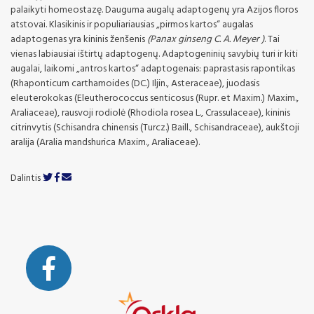
palaikyti homeostazę. Dauguma augalų adaptogenų yra Azijos floros
atstovai. Klasikinis ir populiariausias „pirmos kartos“ augalas
adaptogenas yra kininis ženšenis
(
Panax
ginseng
C. A.
Meyer
)
. Tai
vienas labiausiai ištirtų adaptogenų. Adaptogeninių savybių turi ir kiti
augalai, laikomi „antros kartos“ adaptogenais: paprastasis rapontikas
(Rhaponticum carthamoides (DC.) Iljin., Asteraceae), juodasis
eleuterokokas (Eleutherococcus senticosus (Rupr. et Maxim.) Maxim.,
Araliaceae), rausvoji rodiolė (Rhodiola rosea L., Crassulaceae), kininis
citrinvytis (Schisandra chinensis (Turcz.) Baill., Schisandraceae), aukštoji
aralija (Aralia mandshurica Maxim., Araliaceae).
Dalintis